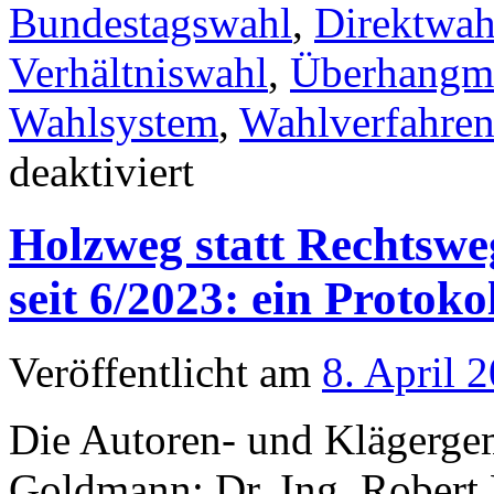
Bundestagswahl
,
Direktwah
Verhältniswahl
,
Überhangm
Wahlsystem
,
Wahlverfahre
für
deaktiviert
Der
Landtag
ein
Holzweg statt Rechtswe
Tollhaus?
seit 6/2023: ein Protoko
Veröffentlicht am
8. April 
Die Autoren- und Klägerge
Goldmann; Dr. Ing. Robert