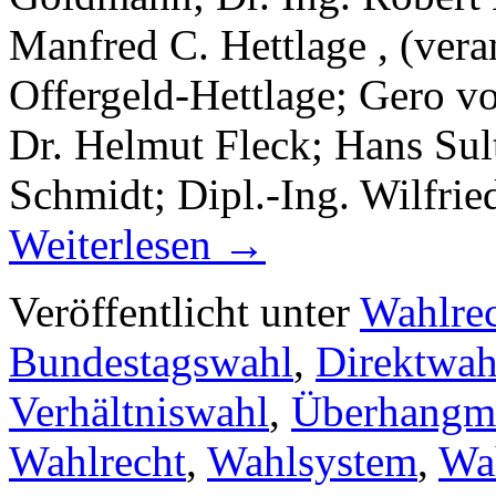
Manfred C. Hettlage , (vera
Offergeld-Hettlage; Gero v
Dr. Helmut Fleck; Hans Sul
Schmidt; Dipl.-Ing. Wilfri
Weiterlesen
→
Veröffentlicht unter
Wahlre
Bundestagswahl
,
Direktwah
Verhältniswahl
,
Überhangm
Wahlrecht
,
Wahlsystem
,
Wa
für