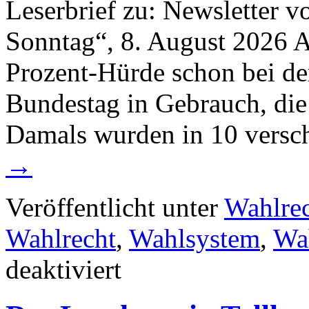
Leserbrief zu: Newsletter v
Sonntag“, 8. August 2026 A
Prozent-Hürde schon bei d
Bundestag in Gebrauch, die
Damals wurden in 10 vers
→
Veröffentlicht unter
Wahlre
Wahlrecht
,
Wahlsystem
,
Wa
für
deaktiviert
Turmhoch
überhöht:
die
Sperrklausel