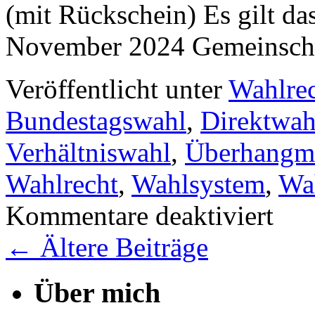
(mit Rückschein) Es gilt d
November 2024 Gemeinsch
Veröffentlicht unter
Wahlre
Bundestagswahl
,
Direktwah
Verhältniswahl
,
Überhangm
Wahlrecht
,
Wahlsystem
,
Wa
für
Kommentare deaktiviert
Zwei
Direktma
←
Ältere Beiträge
in
einem
Wahlkrei
Über mich