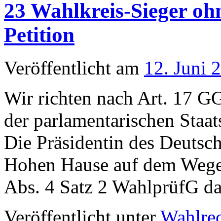
23 Wahlkreis-Sieger oh
in
Baden-
Württem
Petition
wiederho
werden?
Veröffentlicht am
12. Juni 
Wir richten nach Art. 17 GG
der parlamentarischen Staat
Die Präsidentin des Deuts
Hohen Hause auf dem Wege 
Abs. 4 Satz 2 WahlprüfG 
Veröffentlicht unter
Wahlre