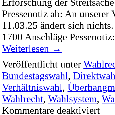
Erforschung der Streitsache
Pressenotiz ab: An unserer
11.03.25 ändert sich nich
1700 Anschläge Pessenotiz
Weiterlesen
→
Veröffentlicht unter
Wahlre
Bundestagswahl
,
Direktwah
Verhältniswahl
,
Überhangm
Wahlrecht
,
Wahlsystem
,
Wa
für
Kommentare deaktiviert
Pressenot