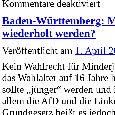
Kommentare deaktiviert
Holzweg
statt
Rechtsw
Baden-Württemberg: M
/
Unsere
Wahleins
wiederholt werden?
seit
6/2023:
ein
Protokoll
Veröffentlicht am
1. April 
Kein Wahlrecht für Minder
das Wahlalter auf 16 Jahre 
sollte „jünger“ werden und 
allem die AfD und die Linke
Grundgesetz heißt es jedoc