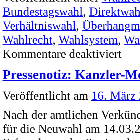
Bundestagswahl
,
Direktwah
Verhältniswahl
,
Überhangm
Wahlrecht
,
Wahlsystem
,
Wa
für
Kommentare deaktiviert
23
Wahlkrei
Sieger
Pressenotiz: Kanzler-M
ohne
Mandat
–
eine
Veröffentlicht am
16. März
Bürger-
Petition
Nach der amtlichen Verkünd
für die Neuwahl am 14.03.2