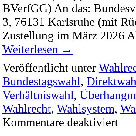
BVerfGG) An das: Bundesve
3, 76131 Karlsruhe (mit Rü
Zustellung im März 2026 
Weiterlesen
→
Veröffentlicht unter
Wahlre
Bundestagswahl
,
Direktwah
Verhältniswahl
,
Überhangm
Wahlrecht
,
Wahlsystem
,
Wa
für
Kommentare deaktiviert
Muss
die
Landtags