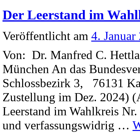
Kanzler-
Mehrheit
Der Leerstand im Wahlk
für
Merz
ungewiss
Veröffentlicht am
4. Januar
Von: Dr. Manfred C. Hettla
München An das Bundesverf
Schlossbezirk 3, 76131 Kar
Zustellung im Dez. 2024) 
Leerstand im Wahlkreis Nr. 
und verfassungswidrig …
W