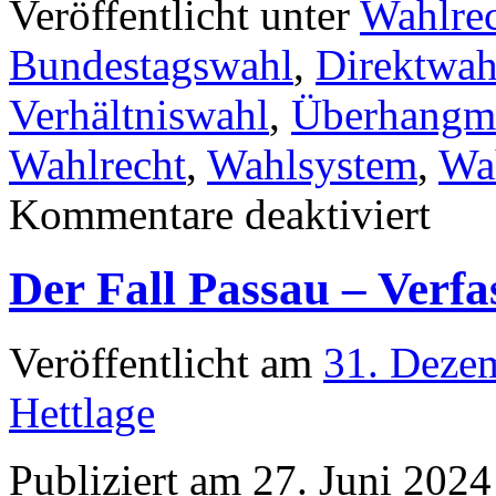
Veröffentlicht unter
Wahlre
Bundestagswahl
,
Direktwah
Verhältniswahl
,
Überhangm
Wahlrecht
,
Wahlsystem
,
Wa
für
Kommentare deaktiviert
Der
Leerstan
im
Der Fall Passau – Verf
Wahlkrei
Nr.
242/Erla
Veröffentlicht am
31. Deze
Hettlage
Publiziert am 27. Juni 202