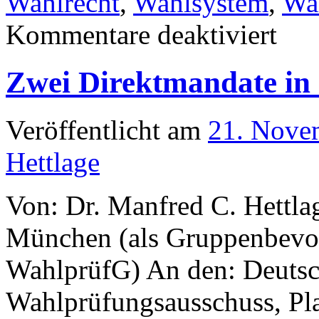
Wahlrecht
,
Wahlsystem
,
Wa
für
Kommentare deaktiviert
Der
Fall
Passau
Zwei Direktmandate in
–
Verfassu
Veröffentlicht am
21. Nove
Hettlage
Von: Dr. Manfred C. Hettla
München (als Gruppenbevol
WahlprüfG) An den: Deutsc
Wahlprüfungsausschuss, Pla