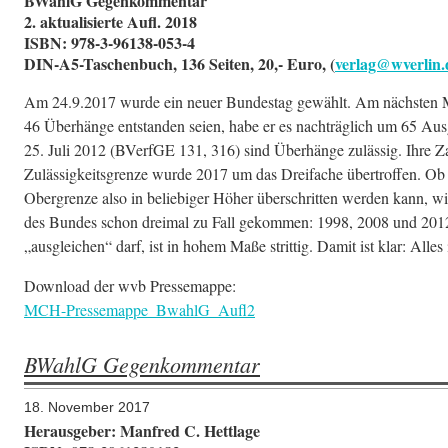
BWahlG Gegenkommentar
2. aktualisierte Aufl. 2018
ISBN: 978-3-96138-053-4
DIN-A5-Taschenbuch, 136 Seiten, 20,- Euro, (
verlag@wverlin.
Am 24.9.2017 wurde ein neuer Bundestag gewählt. Am nächsten Mo
46 Überhänge entstanden seien, habe er es nachträglich um 65 Au
25. Juli 2012 (BVerfGE 131, 316) sind Überhänge zulässig. Ihre Za
Zulässigkeitsgrenze wurde 2017 um das Dreifache übertroffen. Ob
Obergrenze also in beliebiger Höher überschritten werden kann, wie
des Bundes schon dreimal zu Fall gekommen: 1998, 2008 und 2012.
„ausgleichen“ darf, ist in hohem Maße strittig. Damit ist klar: Alle
Download der wvb Pressemappe:
MCH-Pressemappe_BwahlG_Aufl2
BWahlG Gegenkommentar
18. November 2017
Herausgeber: Manfred C. Hettlage