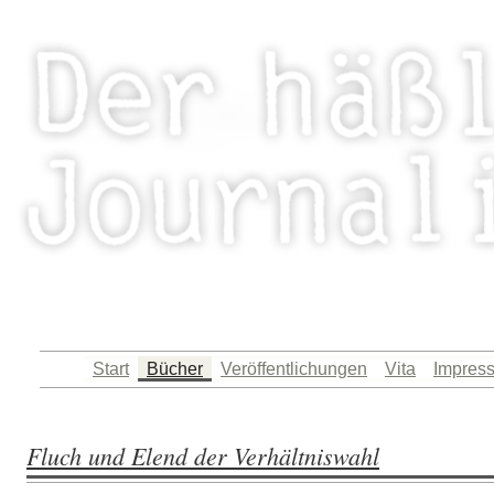
Königsberg hat mich hervorgebracht: Artikel, Au
Zum
Start
Bücher
Veröffentlichungen
Vita
Impres
Inhalt
springen
Fluch und Elend der Verhältniswahl