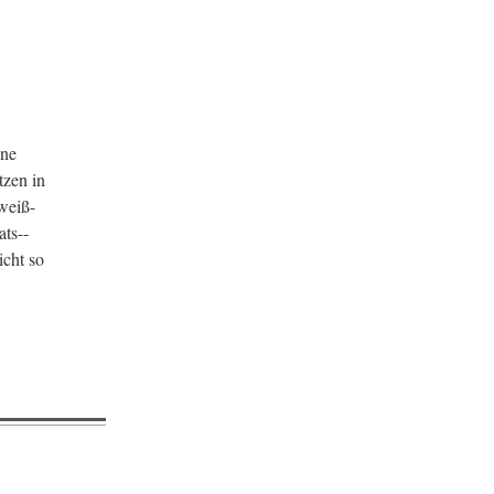
ine
tzen in
weiß-
ts-­­
icht so