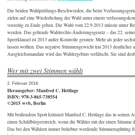
Die beiden Wahlprüfungs-Beschwerden, die beim Verfassungsgeri
zielen auf eine Wiederholung der Wahl unter einem verfassungskonf
vorzeitig zu Ende gehen. Die Wahl vom 22.9.2013 müsste unter Be
werden. Das geltende Wahlrechts-Änderungsgesetz – das 22. seiner 
Sperrklausel ist 2013 außer Kontrolle geraten: Mehr als jeder sec
lassen wollten. Das negative Stimmengewicht trat 2013 deutlicher 
Ausgleichsmandate wird das Wahlergebnis verfälscht. Sie sind desh
Wer mit zwei Stimmen wählt
2. Februar 2016
Herausgeber: Manfred C. Hettlage
ISBN: 978-3-865-738554
©2015 wvb, Berlin
Mit beißendem Spott kritisiert Manfred C. Hettlage das in seinen 
einen Schildbürgerstreich, wenn die Wähler mit der einen Stimm
Das bei den Wählern immer beliebter werdende Stimmensplitting f