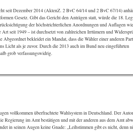
cht seit Dezember 2014 (AktenZ. 2 BvC 64/14 und 2 BvC 67/14) anhän
ormen Gesetz. Gibt das Gericht den Anträgen statt, würde die 18. Legi
rücksichtigung der höchstrichterlichen Anordnungen und Auflagen wie
Art seit 1949 – ist durchsetzt von zahlreichen Irrtümern und Widerspr
hste Abgeordnet bekleidet ein Mandat, dass die Wähler einer anderen P
ans Licht als je zuvor. Durch die 2013 auch im Bund neu eingeführten
alb grob verfassungswidrig.
Augen vollkommen überfrachtete Wahlsystem in Deutschland. Der Autor h
e die Regierung im Amt bestätigen und mit der anderen aus dem Amt ab
indet in seinen Augen keine Gnade: „Leihstimmen gibt es nicht, denn 