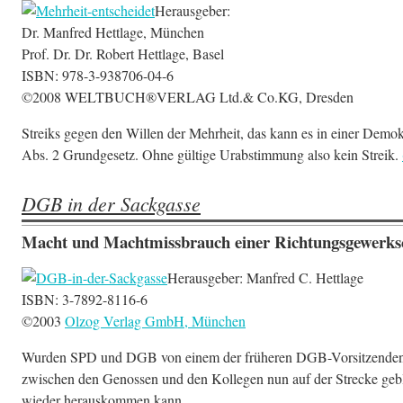
Herausgeber:
Dr. Manfred Hettlage, München
Prof. Dr. Dr. Robert Hettlage, Basel
ISBN: 978-3-938706-04-6
©2008 WELTBUCH®VERLAG Ltd.& Co.KG, Dresden
Streiks gegen den Willen der Mehrheit, das kann es in einer Demok
Abs. 2 Grundgesetz. Ohne gültige Urabstimmung also kein Streik.
DGB in der Sackgasse
Macht und Machtmissbrauch einer Richtungsgewerks
Herausgeber: Manfred C. Hettlage
ISBN: 3-7892-8116-6
©2003
Olzog Verlag GmbH, München
Wurden SPD und DGB von einem der früheren DGB-Vorsitzenden noch
zwischen den Genossen und den Kollegen nun auf der Strecke gebl
wieder herauskommen kann.