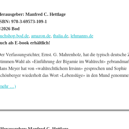
erausgeber: Manfred C. Hettlage
SBN: 978-3-69573-109-1
©2026 Bod
uchshop.bod.de
,
amazon.de
,
thalia.de
,
lehmanns.de
uch als E-book erhältlich!
er Verfassungsrichter, Ernst. G. Mahrenholz, hat die typisch deutsche
timmen-Wahl als «Einführung der Bigamie im Wahlrecht» gebrandmar
ans Meyer hat von «wahlrechtlichem Irrsinn» gesprochen und Sophie
chönberger wiederholt das Wort «Lebenslüge» in den Mund genomme
mehr …)
Herausgeber: Manfred C. Hettlage