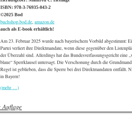
ISBN:
9
78-3-76935-043-2
©2025 Bod
buchshop.bod.de
,
amazon.de
auch als E-book erhältlich!
Am 23. Februar 2025 wurde nach bayerischem Vorbild abgestimmt: E
Partei verliert ihre Direktmandate, wenn diese gegenüber den Listenplä
der Überzahl sind. Allerdings hat das Bundesverfassungsgericht eine „
blaue“ Sperr­klausel untersagt. Die Ver­schonung durch die Grund­­manda
Regel ist geblieben, dass die Sperre bei drei Direktmandaten entfällt. N
in Bayern!
(mehr …)
 Auflage