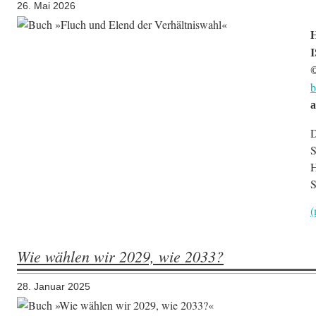
26. Mai 2026
H
I
b
a
D
S
H
S
(
Wie wählen wir 2029, wie 2033?
28. Januar 2025