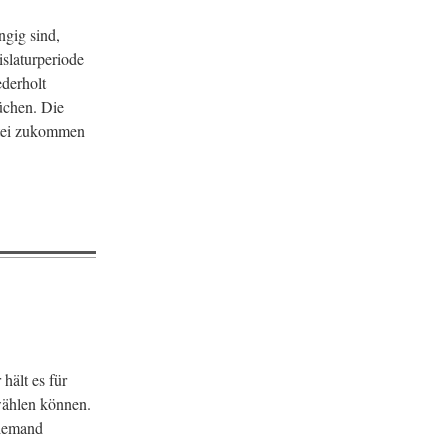
gig sind,
slaturperiode
derholt
üchen. Die
artei zukommen
ält es für
wählen können.
niemand