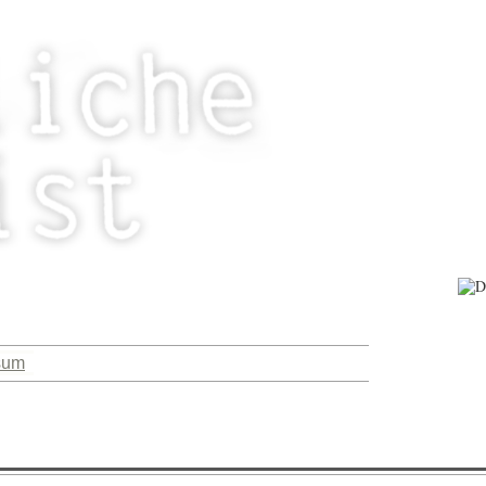
fsätze, Bücher.
sum