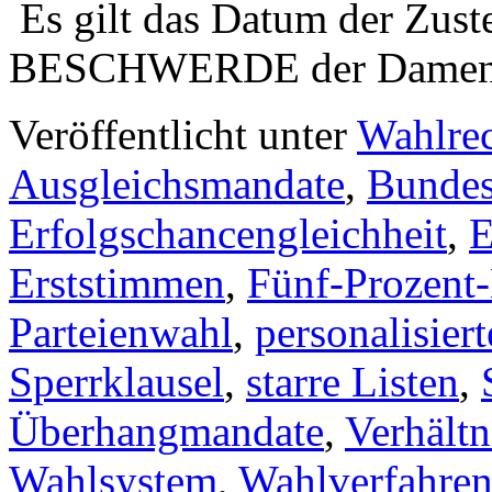
Es gilt das Datum der Z
BESCHWERDE der Dame
Veröffentlicht unter
Wahlre
Ausgleichsmandate
,
Bundes
Erfolgschancengleichheit
,
E
Erststimmen
,
Fünf-Prozent
Parteienwahl
,
personalisier
Sperrklausel
,
starre Listen
,
Überhangmandate
,
Verhält
Wahlsystem
,
Wahlverfahre