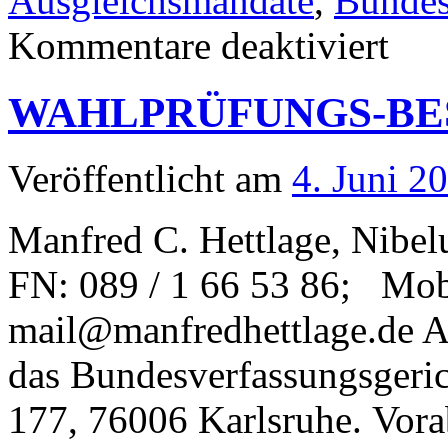
Ausgleichsmandate
,
Bundes
für
Kommentare deaktiviert
Neues
Schrifttu
zum
WAHLPRÜFUNGS-B
Wahlrech
Veröffentlicht am
4. Juni 2
Manfred C. Hettlage, Nibe
FN: 089 / 1 66 53 86; Mob
mail@manfredhettlage.de 
das Bundesverfassungsgeric
177, 76006 Karlsruhe. Vora