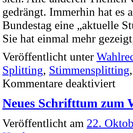
gedrängt. Immerhin hat es 
Bundestag eine „aktuelle S
Sie hat einmal mehr gezeig
Veröffentlicht unter
Wahlre
Splitting
,
Stimmensplitting
für
Kommentare deaktiviert
Wählen
ohne
zu
Neues Schrifttum zum 
splitten
Veröffentlicht am
22. Okto