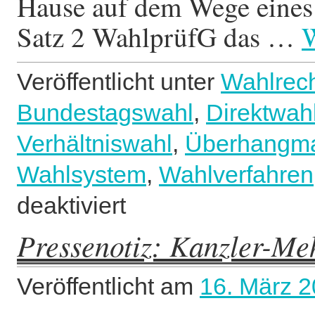
Hause auf dem Wege eines
Satz 2 WahlprüfG das …
W
Veröffentlicht unter
Wahlrec
Bundestagswahl
,
Direktwah
Verhältniswahl
,
Überhangm
Wahlsystem
,
Wahlverfahren
deaktiviert
für
23
Pressenotiz: Kanzler-Me
Wahlkreis-
Sieger
ohne
Veröffentlicht am
16. März 
Mandat
–