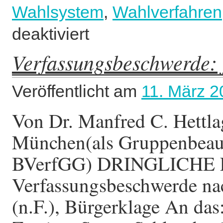
Wahlsystem
,
Wahlverfahren
deaktiviert
für
Pressenotiz:
Verfassungsbeschwerde: 
Kanzler-
Mehrheit
für
Veröffentlicht am
11. März 2
Merz
ungewiss
Von Dr. Manfred C. Hettla
München(als Gruppenbeauf
BVerfGG) DRINGLICHE
Verfassungsbeschwerde nac
(n.F.), Bürgerklage An das