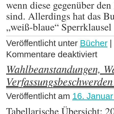
wenn diese gegenüber den 
sind. Allerdings hat das B
„weiß-blaue“ Sperr­klause
Veröffentlicht unter
Bücher
|
Kommentare deaktiviert
für
Wie
Wahlbeanstandungen, Wa
wählen
wir
Verfassungsbeschwerden
2029,
wie
2033?
Veröffentlicht am
16. Januar
Tabellarische Übersi