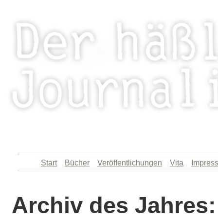
Königsberg hat mich hervorgebracht: Artikel, Au
Zum
Start
Bücher
Veröffentlichungen
Vita
Impres
Inhalt
springen
Archiv des Jahres