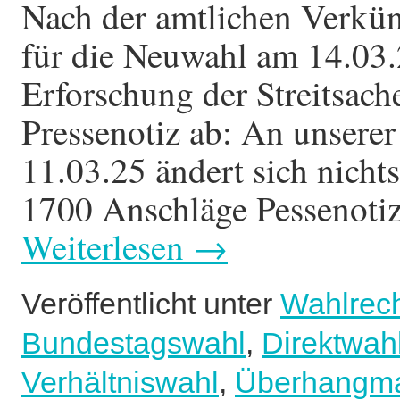
Nach der amtlichen Verkün
eine
Bürger-
für die Neuwahl am 14.03.
Petition
Erforschung der Streitsach
Pressenotiz ab: An unsere
11.03.25 ändert sich nic
1700 Anschläge Pessenotiz
Weiterlesen
→
Veröffentlicht unter
Wahlrec
Bundestagswahl
,
Direktwah
Verhältniswahl
,
Überhangm