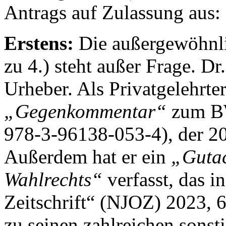
Antrags auf Zulassung aus:
Erstens:
Die außergewöhnli
zu 4.) steht außer Frage. Dr.
Urheber. Als Privatgelehrter
„Gegenkommentar“
zum BW
978-3-96138-053-4), der 201
Außerdem hat er ein
„Gutac
Wahlrechts“
verfasst, das i
Zeitschrift“ (NJOZ) 2023, 6
zu seinen zahlreichen sonst