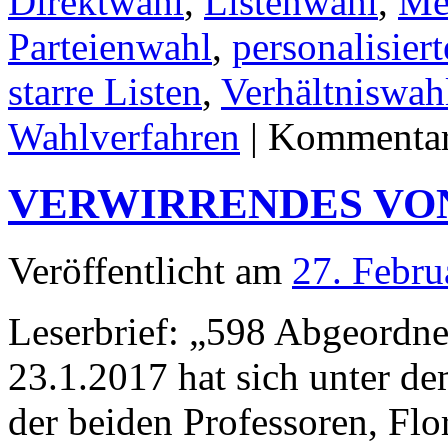
Direktwahl
,
Listenwahl
,
Me
Parteienwahl
,
personalisier
starre Listen
,
Verhältniswah
Wahlverfahren
|
Kommentare
VERWIRRENDES VON
Veröffentlicht am
27. Febru
Leserbrief: „598 Abgeordne
23.1.2017 hat sich unter d
der beiden Professoren, Fl