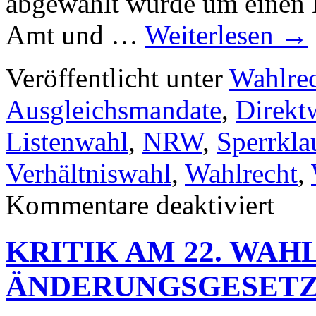
abgewählt wurde um einen L
Amt und …
Weiterlesen
→
Veröffentlicht unter
Wahlre
Ausgleichsmandate
,
Direkt
Listenwahl
,
NRW
,
Sperrkla
Verhältniswahl
,
Wahlrecht
,
für
Kommentare deaktiviert
„Landtag
Quahl“
in
KRITIK AM 22. WAH
NRW
–
eine
ÄNDERUNGSGESET
Glosse