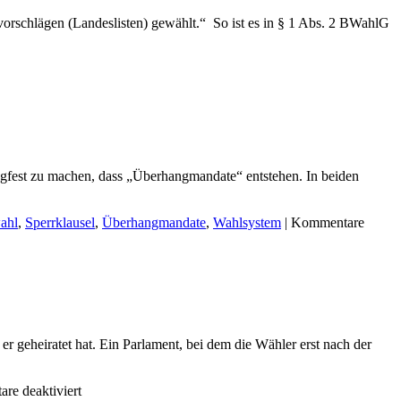
rschlägen (Landeslisten) gewählt.“ So ist es in § 1 Abs. 2 BWahlG
ngfest zu machen, dass „Überhangmandate“ entstehen. In beiden
ahl
,
Sperrklausel
,
Überhangmandate
,
Wahlsystem
|
Kommentare
r geheiratet hat. Ein Parlament, bei dem die Wähler erst nach der
für
re deaktiviert