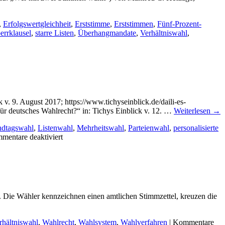
,
Erfolgswertgleichheit
,
Erststimme
,
Erststimmen
,
Fünf-Prozent-
errklausel
,
starre Listen
,
Überhangmandate
,
Verhältniswahl
,
v. 9. August 2017; https://www.tichyseinblick.de/daili-es-
ür deutsches Wahlrecht?“ in: Tichys Einblick v. 12. …
Weiterlesen
→
ndtagswahl
,
Listenwahl
,
Mehrheitswahl
,
Parteienwahl
,
personalisierte
für
mentare deaktiviert
Internet-
Beiträge
zum
Wahlrecht
s. Die Wähler kennzeichnen einen amtlichen Stimmzettel, kreuzen die
rhältniswahl
,
Wahlrecht
,
Wahlsystem
,
Wahlverfahren
|
Kommentare