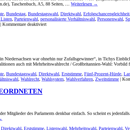
in.de), Taschenbuch, A5, 88 Seiten, …
Weiterlesen
→
te
,
Bundestag
,
Bundestagswahl
,
Direktwahl
,
Erfolgschancengleichheit
 Listen
,
Parteienwahl
,
personalisierte Verhältniswahl
,
Personenwahl
,
Sp
für
|
Kommentare deaktiviert
„Umstürzlerisches“
Taschenbuch
zum
Wahlrecht
/
Leseprobe
n Niedersachsen war ohnehin nur Zufallsgewinner“, in Tichys Einblick 
litionen auch mit Mehrheitswahlrecht / Großbritannien-Wahl: Vorbild f
te
,
Bundestagswahl
,
Direktwahl
,
Erststimme
,
Fünf-Prozent-Hürde
,
La
ältniswahl
,
Wahlrecht
,
Wahlsystem
,
Wahlverfahren
,
Zweitstimme
|
Kom
GEORDNETEN
er Mitglieder des Parlaments denkbar einfach. So scheint es jedenfall
→
,
Direktwahl
,
Erststimme
,
Listenwahl
,
Mehrheitswahl
,
Parteienwahl
,
Ve