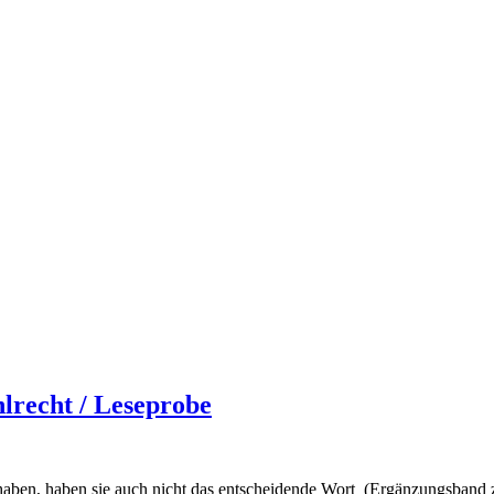
lrecht / Leseprobe
ben, haben sie auch nicht das entscheidende Wort (Ergänzungsband z