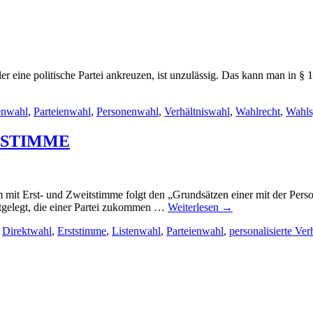
ähler eine politische Partei ankreuzen, ist unzulässig. Das kann m
enwahl
,
Parteienwahl
,
Personenwahl
,
Verhältniswahl
,
Wahlrecht
,
Wahls
TSTIMME
mit Erst- und Zweitstimme folgt den „Grundsätzen einer mit der Pers
gelegt, die einer Partei zukommen …
Weiterlesen
→
,
Direktwahl
,
Erststimme
,
Listenwahl
,
Parteienwahl
,
personalisierte Ver