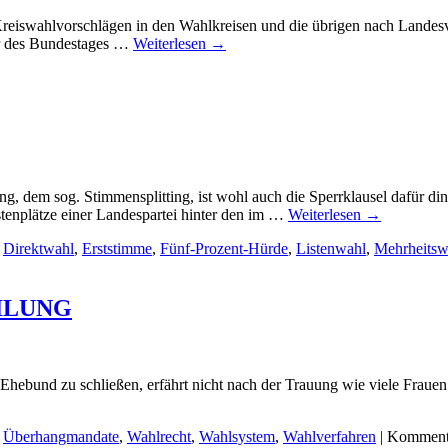
iswahlvorschlägen in den Wahlkreisen und die übrigen nach Landesvo
der des Bundestages …
Weiterlesen
→
E
EITSTIMME
 dem sog. Stimmensplitting, ist wohl auch die Sperrklausel dafür di
tenplätze einer Landespartei hinter den im …
Weiterlesen
→
,
Direktwahl
,
Erststimme
,
Fünf-Prozent-Hürde
,
Listenwahl
,
Mehrheitsw
ILUNG
ebund zu schließen, erfährt nicht nach der Trauung wie viele Frauen e
,
Überhangmandate
,
Wahlrecht
,
Wahlsystem
,
Wahlverfahren
|
Kommenta