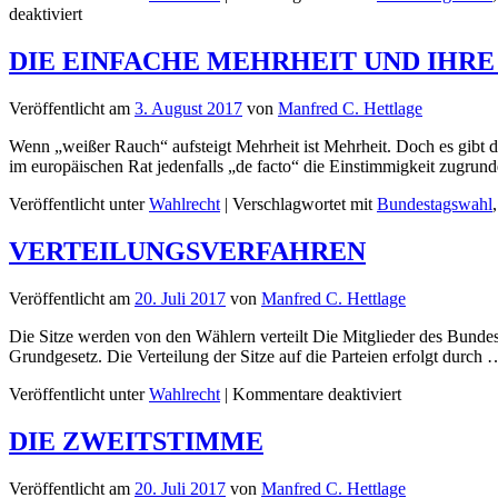
für
deaktiviert
DIE
UNMITTELBARE
DIE EINFACHE MEHRHEIT UND IHRE
WAHL
DER
Veröffentlicht am
3. August 2017
von
Manfred C. Hettlage
ABGEORDNETEN
Wenn „weißer Rauch“ aufsteigt Mehrheit ist Mehrheit. Doch es gibt di
im europäischen Rat je­denfalls „de facto“ die Einstimmigkeit zugrun
Veröffentlicht unter
Wahlrecht
|
Verschlagwortet mit
Bundestagswahl
VERTEILUNGSVERFAHREN
Veröffentlicht am
20. Juli 2017
von
Manfred C. Hettlage
Die Sitze werden von den Wählern verteilt Die Mitglieder des Bundes
Grundgesetz. Die Verteilung der Sitze auf die Parteien erfolgt durch
für
Veröffentlicht unter
Wahlrecht
|
Kommentare deaktiviert
VERTEILU
DIE ZWEITSTIMME
Veröffentlicht am
20. Juli 2017
von
Manfred C. Hettlage