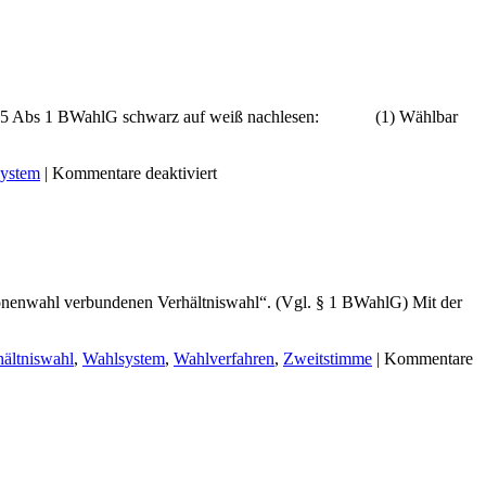
KEINE
BERECHUNG
DER
SITZVERTEILUNG
an in § 15 Abs 1 BWahlG schwarz auf weiß nachlesen: (1) Wählbar
für
ystem
|
Kommentare deaktiviert
BUNDESWAHLGESETZ
onenwahl verbundenen Verhältniswahl“. (Vgl. § 1 BWahlG) Mit der
hältniswahl
,
Wahlsystem
,
Wahlverfahren
,
Zweitstimme
|
Kommentare