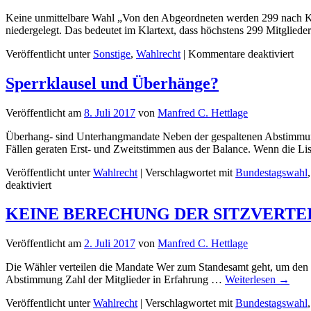
Keine unmittelbare Wahl „Von den Abgeordneten werden 299 nach Kre
niedergelegt. Das bedeutet im Klartext, dass höchstens 299 Mitglie
für
Veröffentlicht unter
Sonstige
,
Wahlrecht
|
Kommentare deaktiviert
DI
ZW
Sperrklausel und Überhänge?
Veröffentlicht am
8. Juli 2017
von
Manfred C. Hettlage
Überhang- sind Unterhangmandate Neben der gespaltenen Abstimmung,
Fällen geraten Erst- und Zweitstimmen aus der Balance. Wenn die Lis
Veröffentlicht unter
Wahlrecht
|
Verschlagwortet mit
Bundestagswahl
für
deaktiviert
Sperrklausel
und
KEINE BERECHUNG DER SITZVERTE
Überhänge?
Veröffentlicht am
2. Juli 2017
von
Manfred C. Hettlage
Die Wähler verteilen die Mandate Wer zum Standesamt geht, um den Eh
Abstimmung Zahl der Mit­glieder in Erfahrung …
Weiterlesen
→
Veröffentlicht unter
Wahlrecht
|
Verschlagwortet mit
Bundestagswahl