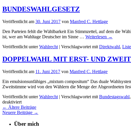
BUNDESWAHLGESETZ
Veröffentlicht am
30. Juni 2017
von
Manfred C. Hettlage
Den Parteien fehlt die Wählbarkeit Ein Stimmzettel, auf dem die W
ist, wer am Wahltage Deutscher im Sinne …
Weiterlesen
→
Veröffentlicht unter
Wahlrecht
|
Verschlagwortet mit
Direktwahl
,
List
DOPPELWAHL MIT ERST- UND ZWEI
Veröffentlicht am
11. Juni 2017
von
Manfred C. Hettlage
Ein emulsionsunfähiges „mixtum compositum“ Das duale Wahlsystem 
Zweitstimme wird von den Wählern die Menge der Abgeordneten fest
Veröffentlicht unter
Wahlrecht
|
Verschlagwortet mit
Bundestagswahl
für
deaktiviert
DOPPELWAHL
←
Ältere Beiträge
MIT
Neuere Beiträge
→
ERST-
UND
Über mich
ZWEITSTIMME