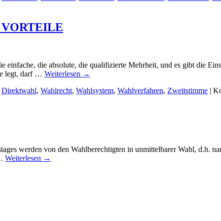
 VORTEILE
e einfache, die absolute, die qualifizierte Mehrheit, und es gibt die
de legt, darf …
Weiterlesen
→
,
Direktwahl
,
Wahlrecht
,
Wahlsystem
,
Wahlverfahren
,
Zweitstimme
|
Ko
tages werden von den Wahlberechtigten in unmittelbarer Wahl, d.h. nam
 …
Weiterlesen
→
NGSVERFAHREN