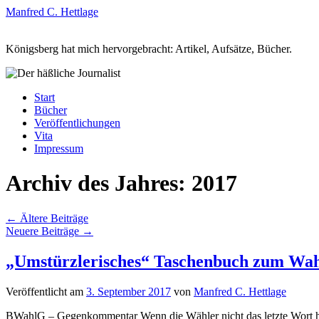
Manfred C. Hettlage
Königsberg hat mich hervorgebracht: Artikel, Aufsätze, Bücher.
Zum
Start
Inhalt
Bücher
springen
Veröffentlichungen
Vita
Impressum
Archiv des Jahres:
2017
←
Ältere Beiträge
Neuere Beiträge
→
„Umstürzlerisches“ Taschenbuch zum Wah
Veröffentlicht am
3. September 2017
von
Manfred C. Hettlage
BWahlG – Gegenkommentar Wenn die Wähler nicht das letzte Wort ha