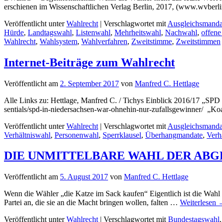
erschienen im Wissenschaftlichen Verlag Berlin, 2017, (www.wvberl
Veröffentlicht unter
Wahlrecht
|
Verschlagwortet mit
Ausgleichsmanda
Hürde
,
Landtagswahl
,
Listenwahl
,
Mehrheitswahl
,
Nachwahl
,
offene
Wahlrecht
,
Wahlsystem
,
Wahlverfahren
,
Zweitstimme
,
Zweitstimmen
Internet-Beiträge zum Wahlrecht
Veröffentlicht am
2. September 2017
von
Manfred C. Hettlage
Alle Links zu: Hettlage, Manfred C. / Tichys Einblick 2016/17 „SPD i
sentials/spd-in-niedersachsen-war-ohnehin-nur-zufallsgewinner/ „Koa
Veröffentlicht unter
Wahlrecht
|
Verschlagwortet mit
Ausgleichsmanda
Verhältniswahl
,
Personenwahl
,
Sperrklausel
,
Überhangmandate
,
Verh
DIE UNMITTELBARE WAHL DER AB
Veröffentlicht am
5. August 2017
von
Manfred C. Hettlage
Wenn die Wähler „die Katze im Sack kaufen“ Eigentlich ist die Wahl d
Partei an, die sie an die Macht bringen wollen, falten …
Weiterlesen
Veröffentlicht unter
Wahlrecht
|
Verschlagwortet mit
Bundestagswahl