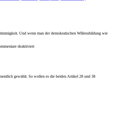
 Einstimmigkeit. Und wenn man der demokratischen Willensbildung wie
für
mmentare deaktiviert
DIE
EINFACHE
MEHRHEIT
UND
IHRE
VORTEILE
entlich gewählt. So wollen es die beiden Artikel 28 und 38