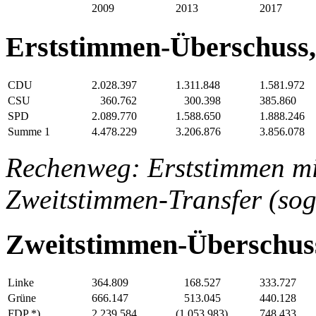
2009
2013
2017
Erststimmen-Überschuss,
CDU
2.028.397
1.311.848
1.581.972
CSU
360.762
300.398
385.860
SPD
2.089.770
1.588.650
1.888.246
Summe 1
4.478.229
3.206.876
3.856.078
Rechenweg: Erststimmen m
Zweitstimmen-Transfer (so
Zweitstimmen-Überschuss
Linke
364.809
168.527
333.727
Grüne
666.147
513.045
440.128
FDP *)
2.239.584
(1.053.983)
748.433