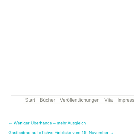
Königsberg hat mich hervorgebracht: Artikel, Au
Zum
Start
Bücher
Veröffentlichungen
Vita
Impres
Inhalt
springen
←
Weniger Überhänge – mehr Ausgleich
Gastbeitrag auf »Tichys Einblick« vom 19. November
→