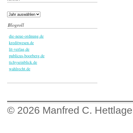
Blogroll
die-neue-ordnung.de
kreditwesen.de
lit-verlag.de
publicus-boorberg.de
tichyseinblick.de
wahlrecht.de
© 2026
Manfred C. Hettlage