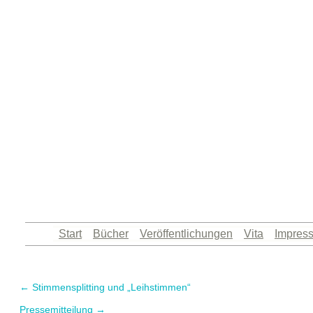
Königsberg hat mich hervorgebracht: Artikel, Au
Zum
Start
Bücher
Veröffentlichungen
Vita
Impres
Inhalt
springen
←
Stimmensplitting und „Leihstimmen“
Pressemitteilung
→