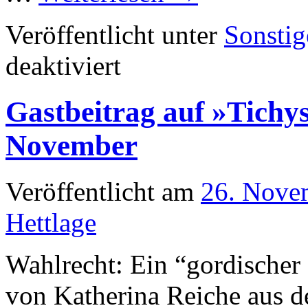
Veröffentlicht unter
Sonstig
für
deaktiviert
DIE
ZWEITSTIMME
Gastbeitrag auf »Tichy
November
Veröffentlicht am
26. Nove
Hettlage
Wahlrecht: Ein “gordische
von Katherina Reiche aus d